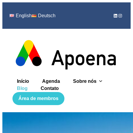
LinkedIn
Instag
English
Deutsch
Início
Agenda
Sobre nós
Blog
Contato
Área de membros